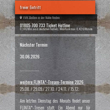
freier Eintritt
VVK Stellen in der Nähe finden
01805 700 733 Ticket Hotline
0,14 €/Min. aus d. deutschen Festnetz, Mobilfunk max. 0,42 €/Minute
Nächster Termin:
30.06.2026
-------------
weitere FLINTA*-Tresen-Termine 2026
25.08. / 29.09./ 27.10. / 24.11. / 15.12.
Am letzten Dienstag des Monats findet unser
FLINTA*-Tresen statt. Ein Abend nur für