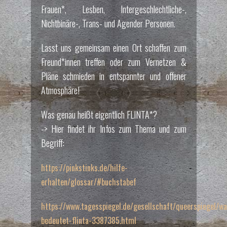
Frauen*, Lesben, Intergeschlechtliche-,
Nichtbinäre-, Trans- und Agender Personen.
Lasst uns gemeinsam einen Ort schaffen zum
Freund*innen treffen oder zum Vernetzen &
Pläne schmieden in entspannter und offener
Atmosphäre!
Was genau heißt eigentlich FLINTA*?
-> Hier findet ihr Infos zum Thema und zum
Begriff:
https://pinkstinks.de/hilfe-
erhalten/glossar/#buchstabef
https://www.tagesspiegel.de/gesellschaft/queerspiegel/wa
bedeutet-flinta-3387385.html