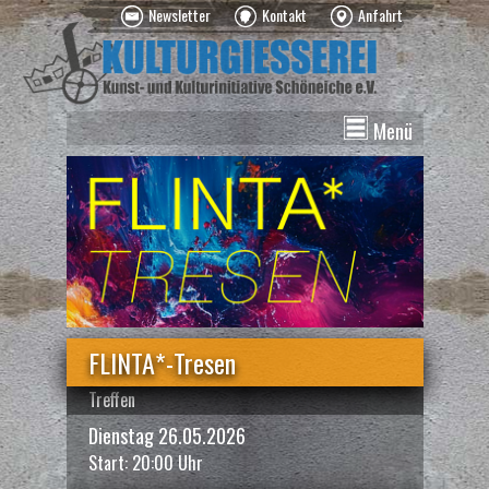
Newsletter
Kontakt
Anfahrt
Menü
News
Veranstaltungen
Kurse
Vermietung
Über uns
Spenden
FLINTA*-Tresen
Treffen
Dienstag 26.05.2026
Start: 20:00 Uhr