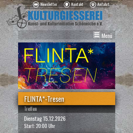
Newsletter
Kontakt
Anfahrt
Menü
News
Veranstaltungen
Kurse
Vermietung
Über uns
Spenden
FLINTA*-Tresen
Treffen
Dienstag 15.12.2026
Start: 20:00 Uhr