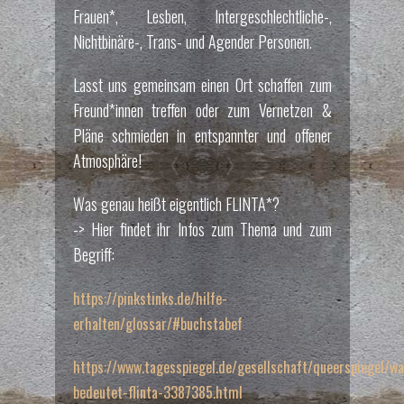
Frauen*, Lesben, Intergeschlechtliche-,
Nichtbinäre-, Trans- und Agender Personen.
Lasst uns gemeinsam einen Ort schaffen zum
Freund*innen treffen oder zum Vernetzen &
Pläne schmieden in entspannter und offener
Atmosphäre!
Was genau heißt eigentlich FLINTA*?
-> Hier findet ihr Infos zum Thema und zum
Begriff:
https://pinkstinks.de/hilfe-
erhalten/glossar/#buchstabef
https://www.tagesspiegel.de/gesellschaft/queerspiegel/wa
bedeutet-flinta-3387385.html