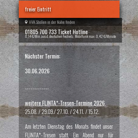
freier Eintritt
VVK Stellen in der Nähe finden
01805 700 733 Ticket Hotline
0,14 €/Min. aus d. deutschen Festnetz, Mobilfunk max. 0,42 €/Minute
Nächster Termin:
30.06.2026
-------------
weitere FLINTA*-Tresen-Termine 2026
25.08. / 29.09./ 27.10. / 24.11. / 15.12.
Am letzten Dienstag des Monats findet unser
FLINTA*-Tresen statt. Ein Abend nur für