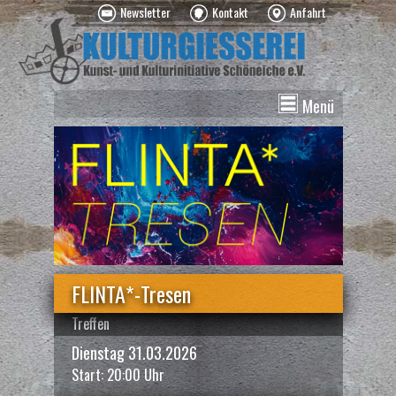
Newsletter
Kontakt
Anfahrt
Menü
News
Veranstaltungen
Kurse
Vermietung
Über uns
Spenden
FLINTA*-Tresen
Treffen
Dienstag 31.03.2026
Start: 20:00 Uhr