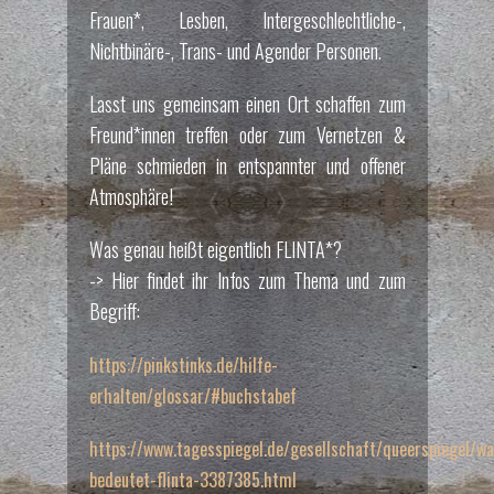
Frauen*, Lesben, Intergeschlechtliche-,
Nichtbinäre-, Trans- und Agender Personen.
Lasst uns gemeinsam einen Ort schaffen zum
Freund*innen treffen oder zum Vernetzen &
Pläne schmieden in entspannter und offener
Atmosphäre!
Was genau heißt eigentlich FLINTA*?
-> Hier findet ihr Infos zum Thema und zum
Begriff:
https://pinkstinks.de/hilfe-
erhalten/glossar/#buchstabef
https://www.tagesspiegel.de/gesellschaft/queerspiegel/wa
bedeutet-flinta-3387385.html