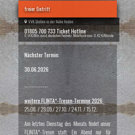
freier Eintritt
VVK Stellen in der Nähe finden
01805 700 733 Ticket Hotline
0,14 €/Min. aus d. deutschen Festnetz, Mobilfunk max. 0,42 €/Minute
Nächster Termin:
30.06.2026
-------------
weitere FLINTA*-Tresen-Termine 2026
25.08. / 29.09./ 27.10. / 24.11. / 15.12.
Am letzten Dienstag des Monats findet unser
FLINTA*-Tresen statt. Ein Abend nur für