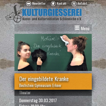
Newsletter
Kontakt
Anfahrt
Menü
News
Veranstaltungen
Kurse
Vermietung
Über uns
Spenden
Der eingebildete Kranke
Bechstein Gymnasium Erkner
Theater
Donnerstag 30.03.2017