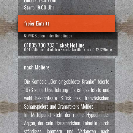
Einlass: 18:00 Uhr
Start: 19:00 Uhr
freier Eintritt
VVK Stellen in der Nähe finden
01805 700 733 Ticket Hotline
0,14 €/Min. aus d. deutschen Festnetz, Mobilfunk max. 0,42 €/Minute
nach Molière
Die Komödie „Der eingebildete Kranke“ feierte
1673 seine Uraufführung. Es ist das letzte und
wohl bekannteste Stück des französischen
Schauspielers und Dramatikers Molière.
Im Mittelpunkt steht der reiche Hypochonder
Argan, der sein Hausmädchen Toinette durch
ständiges Jammern und Verlangen nach