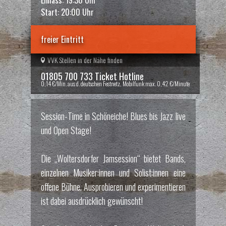
Start: 20:00 Uhr
freier Eintritt
VVK Stellen in der Nähe finden
01805 700 733 Ticket Hotline
0,14 €/Min. aus d. deutschen Festnetz, Mobilfunk max. 0,42 €/Minute
Session-Time in Schöneiche! Blues bis Jazz live
und Open Stage!
Die „Woltersdorfer Jamsession“ bietet Bands,
einzelnen Musiker:innen und Solist:innen eine
offene Bühne. Ausprobieren und experimentieren
ist dabei ausdrücklich gewünscht!