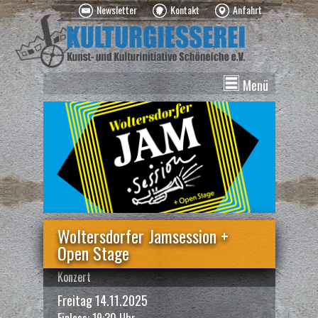
Newsletter
Kontakt
Anfahrt
Menü
News
Veranstaltungen
Kurse
Vermietung
Über uns
Spenden
Woltersdorfer Jamsession +
Open Stage
Konzert
Freitag 14.11.2025
Einlass: 19:30 Uhr