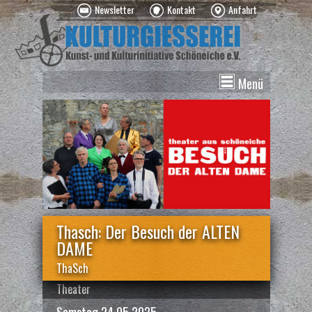
Newsletter
Kontakt
Anfahrt
Menü
News
Veranstaltungen
Kurse
Vermietung
Über uns
Spenden
Thasch: Der Besuch der ALTEN
DAME
ThaSch
Theater
Samstag 24.05.2025