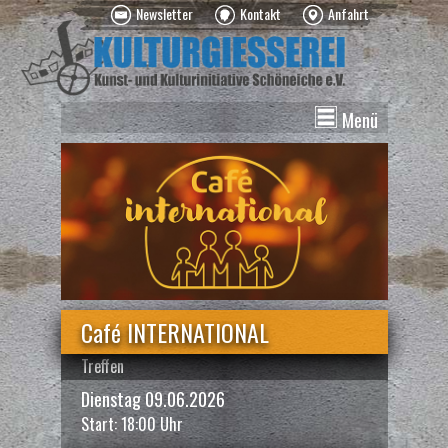
Newsletter
Kontakt
Anfahrt
Menü
News
Veranstaltungen
Kurse
Vermietung
Über uns
Spenden
Café INTERNATIONAL
Treffen
Dienstag 09.06.2026
Start: 18:00 Uhr