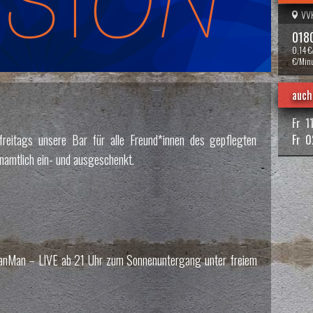
VVK
0180
0,14 €
€/Minu
auch
Fr
1
freitags unsere Bar für alle Freund*innen des gepflegten
Fr
0
amtlich ein- und ausgeschenkt.
anMan – LIVE ab 21 Uhr zum Sonnenuntergang unter freiem