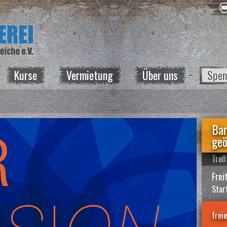
Kurse
Vermietung
Über uns
Spen
Bar
geö
Tref
Frei
Star
freie