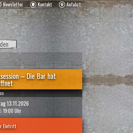
Newsletter
Kontakt
Anfahrt
den
session – Die Bar hat
ffnet
fen
tag 13.11.2026
t: 19:00 Uhr
r Eintritt