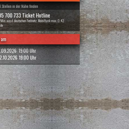
 Stellen in der Nähe finden
5 700 733 Ticket Hotline
/Min. aus d. deutschen Festnetz, Mobilfunk max. 0,42
te
 am
1.09.2026
19:00 Uhr
2.10.2026
19:00 Uhr