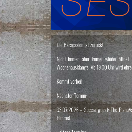
Die Barsession ist zurück!
Nicht immer, aber immer wieder öffnet 
Wochenausklangs. Ab 19:00 Uhr wird ehren
Kommt vorbei!
Nächster Termin:
03.07.2026 – Special guest: The PianoV
Himmel.