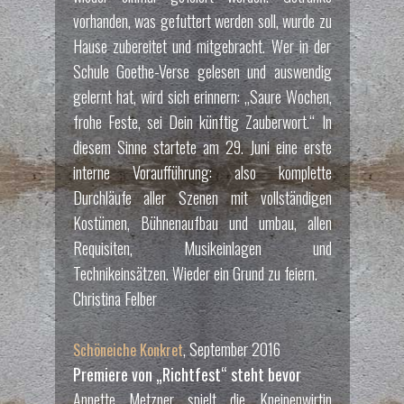
vorhanden, was gefuttert werden soll, wurde zu
Hause zubereitet und mitgebracht. Wer in der
Schule Goethe-Verse gelesen und auswendig
gelernt hat, wird sich erinnern: „Saure Wochen,
frohe Feste, sei Dein künftig Zauberwort.“ In
diesem Sinne startete am 29. Juni eine erste
interne Voraufführung: also komplette
Durchläufe aller Szenen mit vollständigen
Kostümen, Bühnenaufbau und umbau, allen
Requisiten, Musikeinlagen und
Technikeinsätzen. Wieder ein Grund zu feiern.
Christina Felber
, September 2016
Schöneiche Konkret
Premiere von „Richtfest“ steht bevor
Annette Metzner spielt die Kneipenwirtin