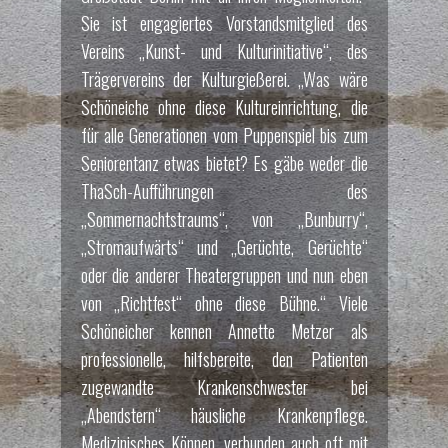
Sie ist engagiertes Vorstandsmitglied des
Vereins „Kunst- und Kulturinitiative“, des
Trägervereins der Kulturgießerei. „Was wäre
Schöneiche ohne diese Kultureinrichtung, die
für alle Generationen vom Puppenspiel bis zum
Seniorentanz etwas bietet? Es gäbe weder die
ThaSch-Aufführungen des
„Sommernachtstraums“, von „Bunburry“,
„Stromaufwärts“ und „Gerüchte, Gerüchte“
oder die anderer Theatergruppen und nun eben
von „Richtfest“ ohne diese Bühne.“ Viele
Schöneicher kennen Annette Metzer als
professionelle, hilfsbereite, den Patienten
zugewandte Krankenschwester bei
„Abendstern“ häusliche Krankenpflege.
Medizinisches Können, verbunden auch oft mit