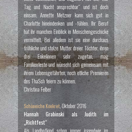
Tag und Nacht ansprechbar“ und ist doch
einsam. Annette Metzner kann sich gut in
Charlotte hineindenken und -fühlen. Ihr Beruf
hat ihr manchen Einblick in Menschengeschicke
vermittelt. Bei alledem ist sie eine durchaus
fröhliche und stolze Mutter dreier Töchter, ihren
drei Enkelinnen sehr zugetan, mag
Familienfeste und wünscht sich gemeinsam mit
ihrem Lebensgefährten, noch etliche Premieren
des ThaSch feiern zu können.
Christina Felber
, Oktober 2016
Schöneiche Konkret
Hannah Grabinski als Judith im
„Richtfest“
Als Landhofkind schon immer irgendwie im