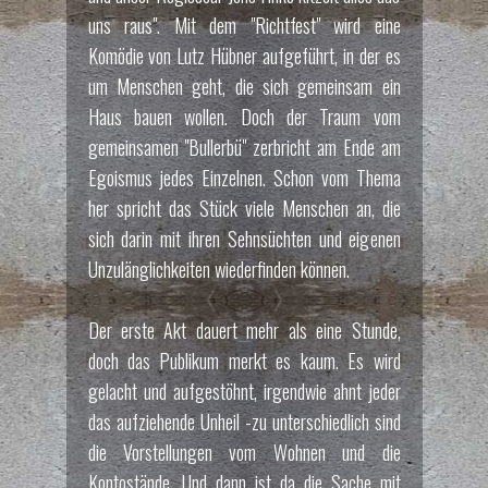
uns raus". Mit dem "Richtfest" wird eine
Richtfest-Probe
8 / 8
Komödie von Lutz Hübner aufgeführt, in der es
um Menschen geht, die sich gemeinsam ein
Haus bauen wollen. Doch der Traum vom
gemeinsamen "Bullerbü" zerbricht am Ende am
Egoismus jedes Einzelnen. Schon vom Thema
her spricht das Stück viele Menschen an, die
sich darin mit ihren Sehnsüchten und eigenen
Unzulänglichkeiten wiederfinden können.
Der erste Akt dauert mehr als eine Stunde,
doch das Publikum merkt es kaum. Es wird
gelacht und aufgestöhnt, irgendwie ahnt jeder
das aufziehende Unheil -zu unterschiedlich sind
die Vorstellungen vom Wohnen und die
Kontostände. Und dann ist da die Sache mit