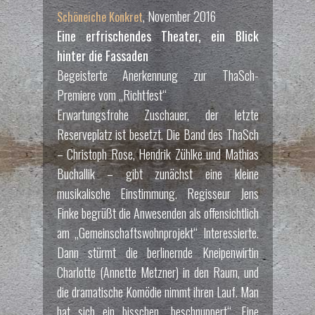
, November 2016
Schöneiche Konkret
Eine erfrischendes Theater, ein Blick
hinter die Fassaden
Begeisterte Anerkennung zur ThaSch-
Premiere vom „Richtfest“
Erwartungsfrohe Zuschauer, der letzte
Reserveplatz ist besetzt. Die Band des ThaSch
– Christoph Rose, Hendrik Zühlke und Mathias
Buchallik – gibt zunächst eine kleine
musikalische Einstimmung. Regisseur Jens
Finke begrüßt die Anwesenden als offensichtlich
am „Gemeinschaftswohnprojekt“ Interessierte.
Dann stürmt die berlinernde Kneipenwirtin
Charlotte (Annette Metzner) in den Raum, und
die dramatische Komödie nimmt ihren Lauf. Man
hat sich ein bisschen „beschnuppert“. Eine