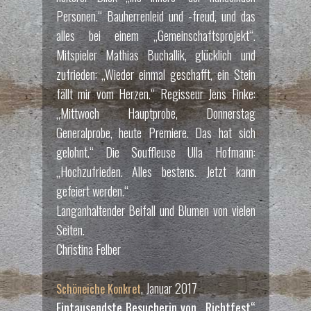
Personen.“ Bauherrenleid und -freud, und das
alles bei einem „Gemeinschaftsprojekt“.
Mitspieler Mathias Buchallik, glücklich und
zufrieden: „Wieder einmal geschafft, ein Stein
fällt mir vom Herzen.“ Regisseur Jens Finke:
„Mittwoch Hauptprobe, Donnerstag
Generalprobe, heute Premiere. Das hat sich
gelohnt.“ Die Souffleuse Ulla Hofmann:
„Hochzufrieden. Alles bestens. Jetzt kann
gefeiert werden.“
Langanhaltender Beifall und Blumen von vielen
Seiten.
Christina Felber
, Januar 2017
Schöneiche Konkret
Eintausendste Besucherin von „Richtfest“