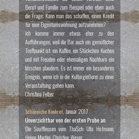
Beruf und Familie zum Beispiel oder eben auch
die Frage: Kann man das schaffen, einen Kredit
für eine Eigentumswohnung aufzunehmen?
Ich komme immer etwas eher zu den
Aufführungen, weil die Bar auch ein gemütlicher
Treffpunkt ist: ein Kaffee, ein Stückchen Kuchen
und mit Freuden oder ehemaligen Nachbarn ein
bisschen plaudern. Es ist immer ein besonderes
Ereignis, wenn ich in die Kulturgießerei zu einer
Veranstaltung gehen kann.
Christina Felber
, Januar 2017
Schöneiche Konkret
Unverzichtbar von der ersten Probe an
Die Souffleusen vom ThaSch: Ulla Hofmann,
Helge Martini, Christine Weser