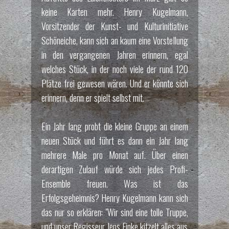
Richtfest5
5 / 8
keine Karten mehr. Henry Kugelmann,
Vorsitzender der Kunst- und Kulturinitiative
Schöneiche, kann sich an kaum eine Vorstellung
in den vergangenen Jahren erinnern, egal
welches Stück, in der noch viele der rund 120
Plätze frei gewesen wären. Und er könnte sich
Richtfest-1000.Besucherin
6 / 8
erinnern, denn er spielt selbst mit.
Ein Jahr lang probt die kleine Gruppe an einem
neuen Stück und führt es dann ein Jahr lang
mehrere Male pro Monat auf. Über einen
derartigen Zulauf würde sich jedes Profi-
Richtfest-Probe1
7 / 8
Ensemble freuen. Was ist das
Erfolgsgeheimnis? Henry Kugelmann kann sich
das nur so erklären: "Wir sind eine tolle Truppe,
und unser Regisseur Jens Finke kitzelt alles aus