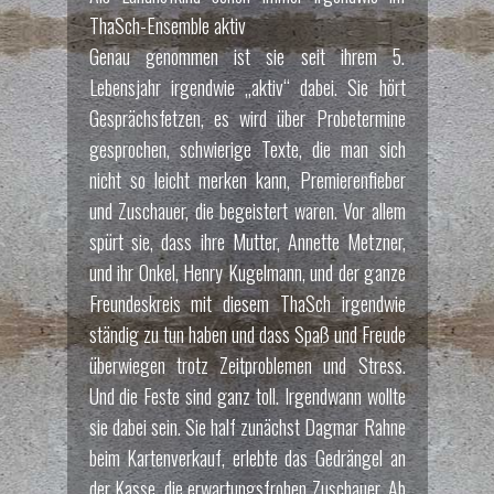
ThaSch-Ensemble aktiv
Genau genommen ist sie seit ihrem 5.
Lebensjahr irgendwie „aktiv“ dabei. Sie hört
Gesprächsfetzen, es wird über Probetermine
gesprochen, schwierige Texte, die man sich
nicht so leicht merken kann, Premierenfieber
und Zuschauer, die begeistert waren. Vor allem
spürt sie, dass ihre Mutter, Annette Metzner,
und ihr Onkel, Henry Kugelmann, und der ganze
Freundeskreis mit diesem ThaSch irgendwie
ständig zu tun haben und dass Spaß und Freude
überwiegen trotz Zeitproblemen und Stress.
Und die Feste sind ganz toll. Irgendwann wollte
sie dabei sein. Sie half zunächst Dagmar Rahne
beim Kartenverkauf, erlebte das Gedrängel an
der Kasse, die erwartungsfrohen Zuschauer. Ab