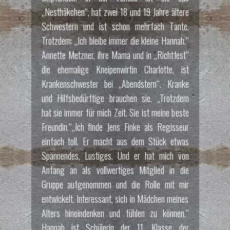
„Nesthäkchen“, hat zwei 18 und 19 Jahre ältere
Schwestern und ist schon mehrfach Tante.
Trotzdem: „Ich bleibe immer die kleine Hannah.“
Annette Metzner, ihre Mama und in „Richtfest“
die ehemalige Kneipenwirtin Charlotte, ist
Krankenschwester bei „Abendstern“. Kranke
und Hilfsbedürftige brauchen sie. „Trotzdem
hat sie immer für mich Zeit. Sie ist meine beste
Freundin.“„Ich finde Jens Finke als Regisseur
einfach toll. Er macht aus dem Stück etwas
Spannendes, Lustiges. Und er hat mich von
Anfang an als vollwertiges Mitglied in die
Gruppe aufgenommen und die Rolle mit mir
entwickelt. Interessant, sich in Mädchen meines
Alters hineindenken und fühlen zu können.“
Hannah ist Schülerin der 11. Klasse der