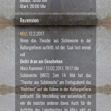
Einlass: 19:00 Uhr
Start: 20:00 Uhr
Rezension
, 12.2.2017
MOZ
Richtfest3
3 / 8
Wenn das Theater aus Schöneiche in der
Richtfest4
4 / 8
Kulturgießerei auftritt, ist der Saal fast immer
voll
Dicht dran am Geschehen
Mara Kaemmel / 12.02.2017, 19:17 Uhr
Schöneiche (MOZ) Zum 14. Mal hat das
"Theater aus Schöneiche" am Freitagabend das
"Richtfest" auf die Bühne in der Kulturgießerei
gebracht. Die Vorstellung war ausverkauft, so
wie die meisten anderen davor. Auch für die
Auftritte des Laientheaters im März gibt es