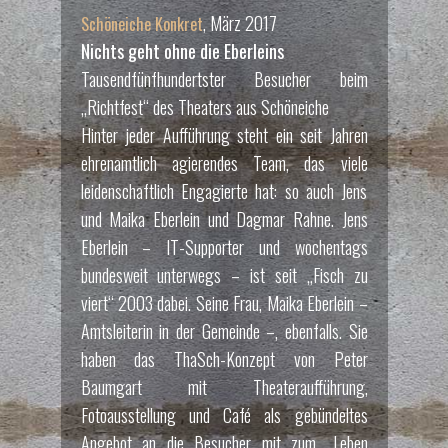
, März 2017
Schöneiche Konkret
Nichts geht ohne die Eberleins
Tausendfünfhundertster Besucher beim
„Richtfest“ des Theaters aus Schöneiche
Hinter jeder Aufführung steht ein seit Jahren
ehrenamtlich agierendes Team, das viele
leidenschaftlich Engagierte hat: so auch Jens
und Maika Eberlein und Dagmar Rahne. Jens
Eberlein – IT-Supporter und wochentags
bundesweit unterwegs – ist seit „Fisch zu
viert“ 2003 dabei. Seine Frau, Maika Eberlein –
Amtsleiterin in der Gemeinde –, ebenfalls. Sie
haben das ThaSch-Konzept von Peter
Baumgart mit Theateraufführung,
Fotoausstellung und Café als gebündeltes
Angebot an die Besucher mit zum „Leben