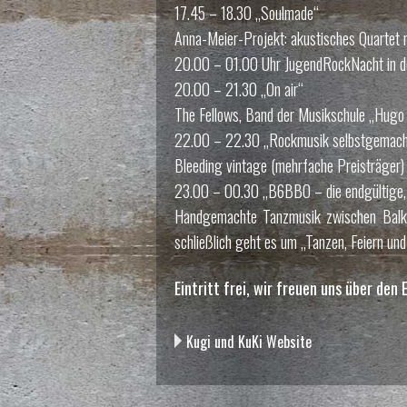
17.45 – 18.30 „Soulmade“
Anna-Meier-Projekt: akustisches Quartet 
20.00 – 01.00 Uhr JugendRockNacht in de
20.00 – 21.30 „On air“
The Fellows, Band der Musikschule „Hugo 
22.00 – 22.30 „Rockmusik selbstgemach
Bleeding vintage (mehrfache Preisträger)
23.00 – 00.30 „B6BBO – die endgültige, 
Handgemachte Tanzmusik zwischen Balka
schließlich geht es um „Tanzen, Feiern un
Eintritt frei, wir freuen uns über de
Kugi und KuKi Website