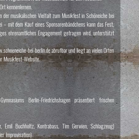
Ort kennenlernen.
n der musikalischen Vielfalt zum Musikfest in Schöneiche bei
enfrei – mit dem Kauf eines Sponsorenbändchens kann das Fest,
tiges ehrenamtliches Engagement getragen wird, unterstützt
choeneiche-bei-berlin.de abrufbar und liegt an vielen Orten
der Musikfest-Website.
mnasiums Berlin-Friedrichshagen präsentiert frischen
r, Emil Buchholtz, Kontrabass, Tim Gerwien, Schlagzeug)
ier Improvisation)