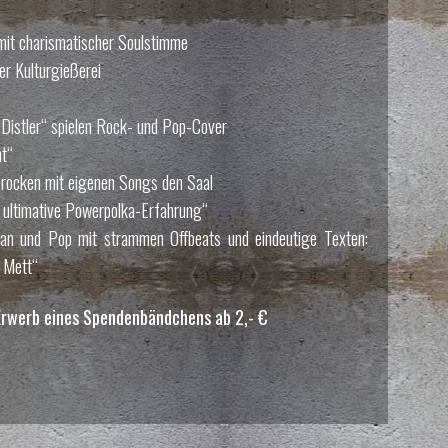
mit charismatischer Soulstimme
r Kulturgießerei
Distler“ spielen Rock- und Pop-Cover
t“
 rocken mit eigenen Songs den Saal
ultimative Powerpolka-Erfahrung“
n und Pop mit strammen Offbeats und eindeutige Texten:
d Mett“
n Erwerb eines Spendenbändchens ab 2,- €