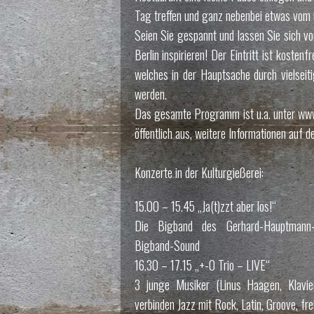
Tag treffen und ganz nebenbei etwas vom 
Seien Sie gespannt und lassen Sie sich vo
Berlin inspirieren! Der Eintritt ist kost
welches in der Hauptsache durch vielsei
werden.
Das gesamte Programm ist u.a. unter www.s
öffentlich aus, weitere Informationen auf 
Konzerte in der Kulturgießerei:
15.00 – 15.45 „Ja(t)zzt aber los!“
Die Bigband des Gerhard-Hauptmann-Gy
Bigband-Sound
16.30 – 17.15 „+-0 Trio – LIVE“
3 junge Musiker (Linus Haagen, Klavie
verbinden Jazz mit Rock, Latin, Groove, fre