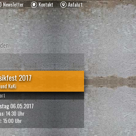
Newsletter
Kontakt
Anfahrt
den
ikfest 2017
 und KuKi
ert
stag 06.05.2017
ass: 14:30 Uhr
t: 15:00 Uhr