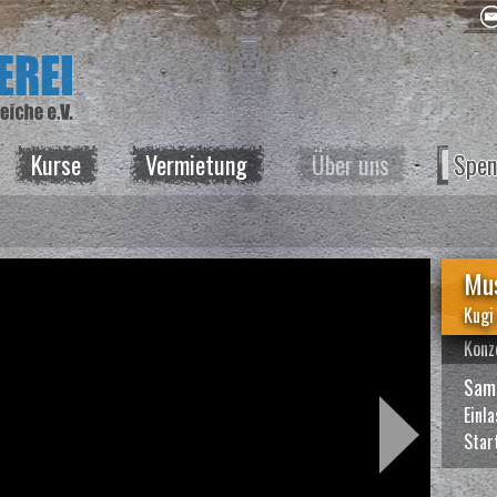
Kurse
Vermietung
Über uns
Spen
Mus
Kugi
Konz
Sam
Einl
Star