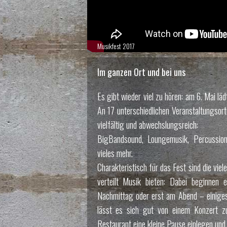
Musikfest 2017
Im ganzen Ort und bei uns
Es gibt wieder viel zu hören: am 6. Mai l
An 17 unterschiedlichen Veranstaltungsort
vielfältig und abwechslungsreich:
BigBandsound, Loungemusik, Percussion
vieles mehr.
Charakteristisch für das Fest sind die vie
verteilt Musik bieten: Dabei beginnen
Nachmittag oder erst am Abend – einiges 
musikfest2017
lässt es sich gut von einem Konzert zu
Restaurant eine kleine Pause einlegen un