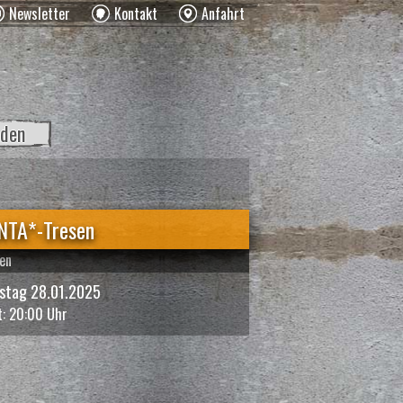
Newsletter
Kontakt
Anfahrt
den
NTA*-Tresen
fen
stag 28.01.2025
t: 20:00 Uhr