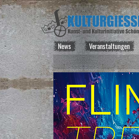
News
Veranstaltungen
News
Veranstaltungen
Kurse
Vermietung
Über uns
Spenden