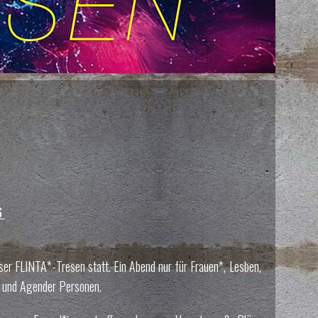
6
er FLINTA*-Tresen statt. Ein Abend nur für Frauen*, Lesben,
s- und Agender Personen.