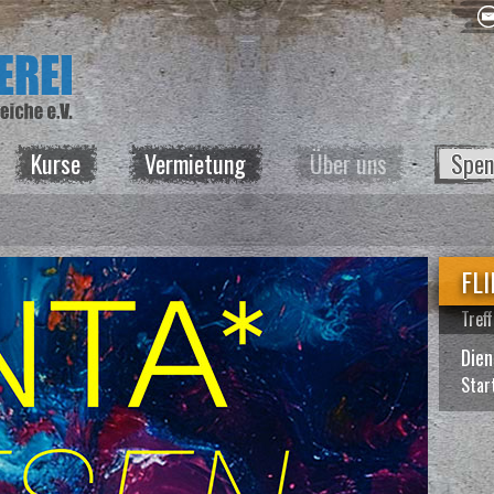
Kurse
Vermietung
Über uns
Spen
FLI
Tref
Dien
Star