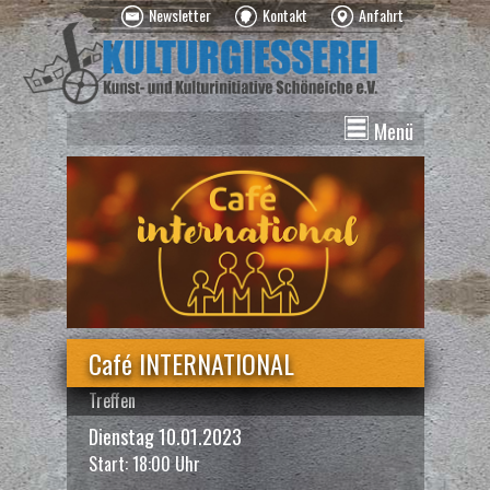
Newsletter
Kontakt
Anfahrt
Menü
News
Veranstaltungen
Kurse
Vermietung
Über uns
Spenden
Café INTERNATIONAL
Treffen
Dienstag 10.01.2023
Start: 18:00 Uhr